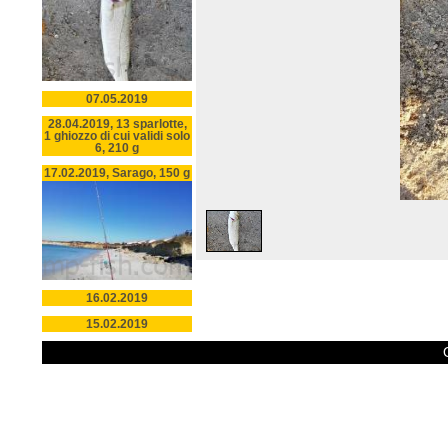
07.05.2019
28.04.2019, 13 sparlotte,
1 ghiozzo di cui validi solo
6, 210 g
17.02.2019, Sarago, 150 g
16.02.2019
15.02.2019