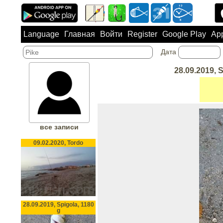
Language
Главная
Войти
Register
Google Play
App
Дата
28.09.2019, S
все записи
09.02.2020, Tordo
28.09.2019, Spigola, 1180
g