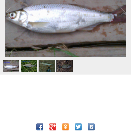
1
/
4