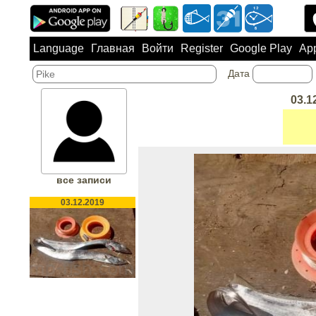
Language
Главная
Войти
Register
Google Play
App
Дата
03.1
все записи
03.12.2019