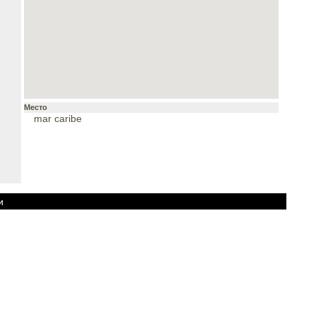
Место
mar caribe
и