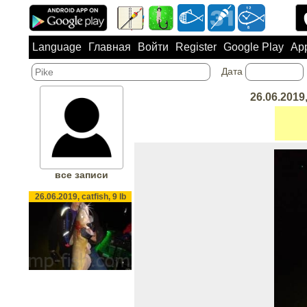
Language
Главная
Войти
Register
Google Play
App
Дата
26.06.2019,
все записи
26.06.2019, catfish, 9 lb