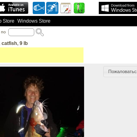
 Store
Windows Store
по
 catfish, 9 lb
Пожаловатьс