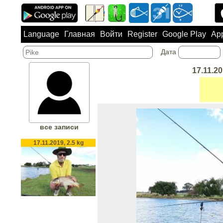
Language
Главная
Войти
Register
Google Play
App
Дата
17.11.20
все записи
17.11.2019, 2.5 kg