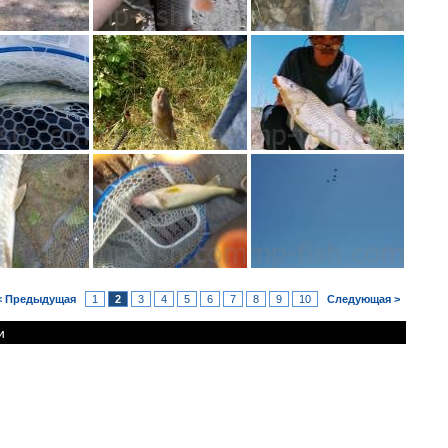
< Предыдущая
1
2
3
4
5
6
7
8
9
10
Следующая >
и