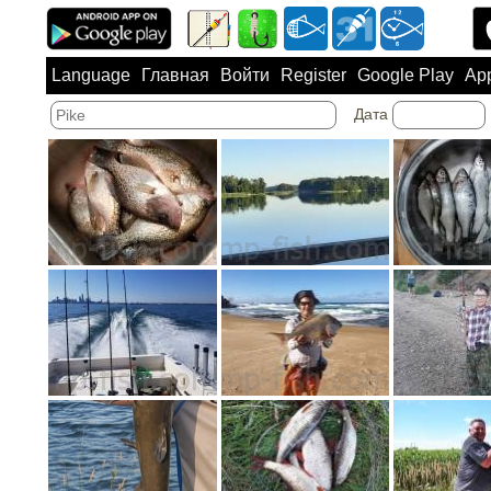
Language
Главная
Войти
Register
Google Play
App
Дата