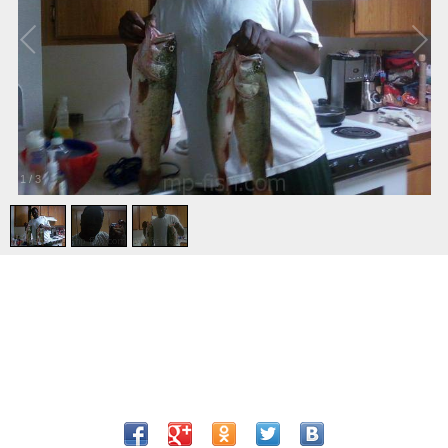
1
/
3