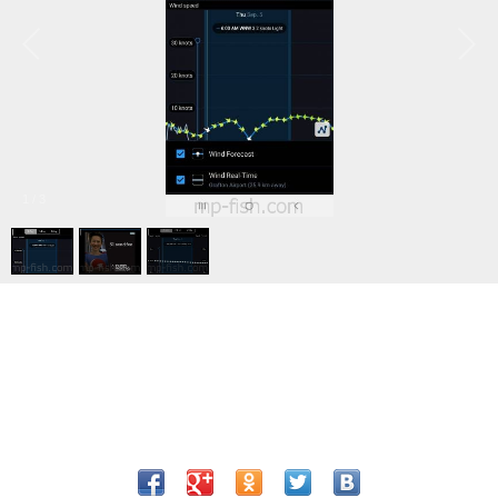
1
/
3