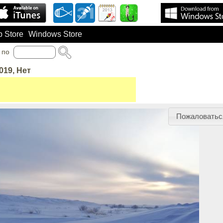
 Store
Windows Store
по
019, Нет
Пожаловатьс