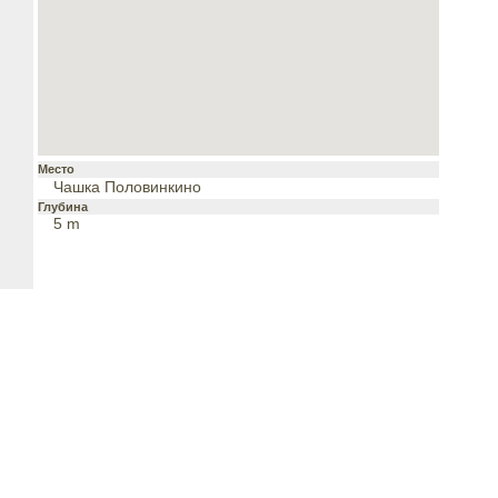
Место
Чашка Половинкино
Глубина
5 m