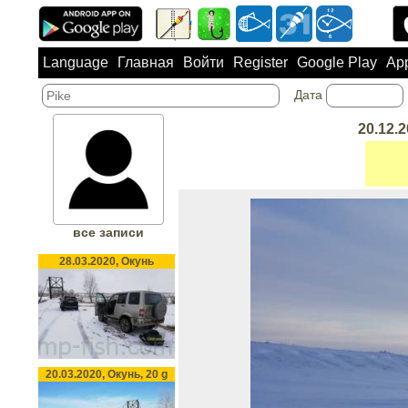
Language
Главная
Войти
Register
Google Play
App
Дата
20.12.2
все записи
28.03.2020, Окунь
20.03.2020, Окунь, 20 g