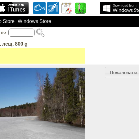
 Store
Windows Store
по
, лещ, 800 g
Пожаловатьс