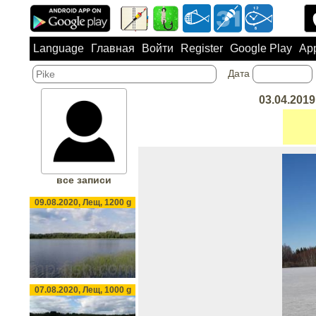
Language
Главная
Войти
Register
Google Play
App
Дата
03.04.2019
все записи
09.08.2020, Лещ, 1200 g
07.08.2020, Лещ, 1000 g